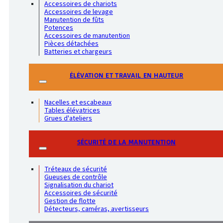
Accessoires de chariots
Accessoires de levage
Manutention de fûts
Potences
Accessoires de manutention
Pièces détachées
Batteries et chargeurs
ÉLÉVATION ET TRAVAIL EN HAUTEUR
Nacelles et escabeaux
Tables élévatrices
Grues d'ateliers
SÉCURITÉ DE LA MANUTENTION
Tréteaux de sécurité
Gueuses de contrôle
Signalisation du chariot
Accessoires de sécurité
Gestion de flotte
Détecteurs, caméras, avertisseurs