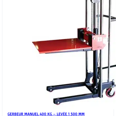
sur
la
page
du
produit
GERBEUR MANUEL 400 KG – LEVÉE 1 500 MM