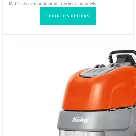
Matériels de manutention
,
Gerbeurs manuels
Ce
CHOIX DES OPTIONS
produit
a
plusieurs
variations.
Les
options
peuvent
être
choisies
sur
la
page
du
produit