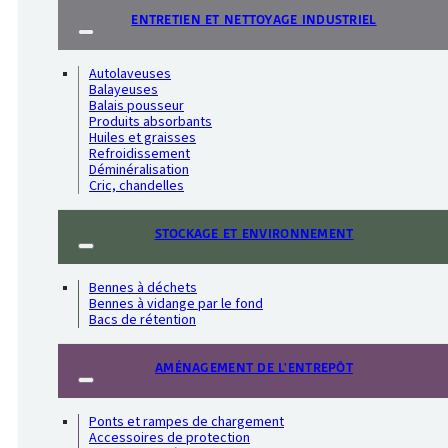
ENTRETIEN ET NETTOYAGE INDUSTRIEL
Autolaveuses
Balayeuses
Balais pousseur
Produits absorbants
Huiles et graisses
Refroidissement
Déminéralisation
Cric, chandelles
STOCKAGE ET ENVIRONNEMENT
Bennes à déchets
Bennes à vidange par le fond
Bacs de rétention
AMÉNAGEMENT DE L'ENTREPÔT
Ponts et rampes de chargement
Accessoires de protection