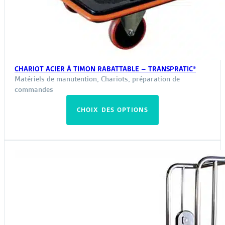
CHARIOT ACIER À TIMON RABATTABLE – TRANSPRATIC®
Matériels de manutention
,
Chariots, préparation de
commandes
Ce
CHOIX DES OPTIONS
produit
a
plusieurs
variations.
Les
options
peuvent
être
choisies