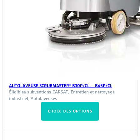
AUTOLAVEUSE SCRUBMASTER® B30P/CL – B45P/CL
Éligibles subventions CARSAT
,
Entretien et nettoyage
industriel
,
Autolaveuses
Ce
CHOIX DES OPTIONS
produit
a
plusieurs
variations.