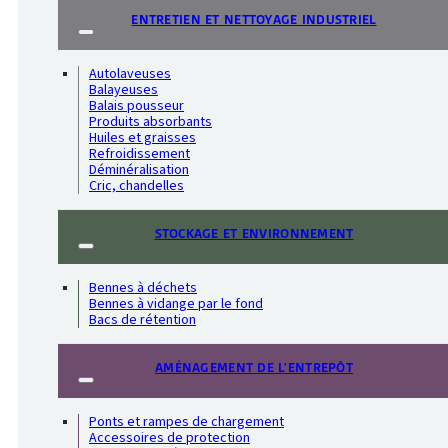
ENTRETIEN ET NETTOYAGE INDUSTRIEL
Autolaveuses
Balayeuses
Balais pousseur
Produits absorbants
Huiles et graisses
Refroidissement
Déminéralisation
Cric, chandelles
STOCKAGE ET ENVIRONNEMENT
Bennes à déchets
Bennes à vidange par le fond
Bacs de rétention
AMÉNAGEMENT DE L'ENTREPÔT
Ponts et rampes de chargement
Accessoires de protection