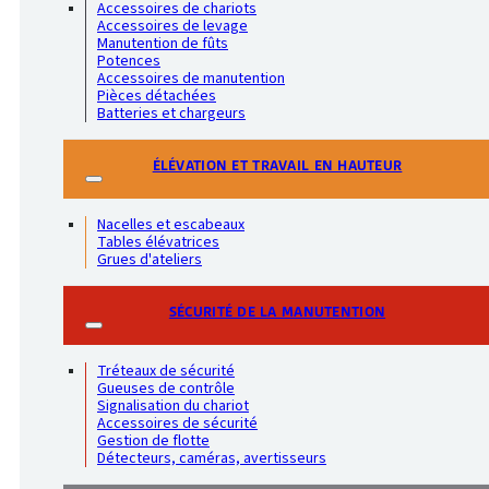
Accessoires de chariots
Accessoires de levage
Manutention de fûts
Potences
Accessoires de manutention
Pièces détachées
Batteries et chargeurs
ÉLÉVATION ET TRAVAIL EN HAUTEUR
Nacelles et escabeaux
Tables élévatrices
Grues d'ateliers
SÉCURITÉ DE LA MANUTENTION
Tréteaux de sécurité
Gueuses de contrôle
Signalisation du chariot
Accessoires de sécurité
Gestion de flotte
Détecteurs, caméras, avertisseurs