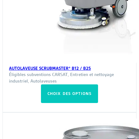
AUTOLAVEUSE SCRUBMASTER® B12 / B25
Éligibles subventions CARSAT
,
Entretien et nettoyage
industriel
,
Autolaveuses
Ce
CHOIX DES OPTIONS
produit
a
plusieurs
variations.
Les
options