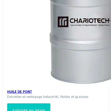
page
du
produit
HUILE DE PONT
Entretien et nettoyage industriel
,
Huiles et graisses
AJOUTER AU DEVIS