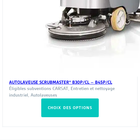
AUTOLAVEUSE SCRUBMASTER® B30P/CL – B45P/CL
Éligibles subventions CARSAT
,
Entretien et nettoyage
industriel
,
Autolaveuses
Ce
CHOIX DES OPTIONS
produit
a
plusieurs
variations.