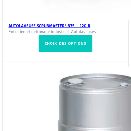
AUTOLAVEUSE SCRUBMASTER® B75 – 120 R
Entretien et nettoyage industriel
,
Autolaveuses
Ce
CHOIX DES OPTIONS
produit
a
plusieurs
variations.
Les
options
peuvent
être
choisies
sur
la