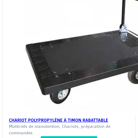
CHARIOT POLYPROPYLÈNE À TIMON RABATTABLE
Matériels de manutention
,
Chariots, préparation de
commandes