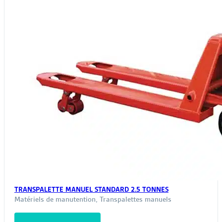
page
du
produit
TRANSPALETTE MANUEL STANDARD 2.5 TONNES
Matériels de manutention
,
Transpalettes manuels