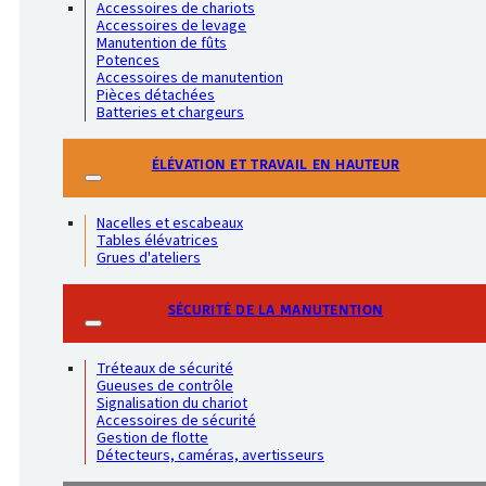
Accessoires de chariots
Accessoires de levage
Manutention de fûts
Potences
Accessoires de manutention
Pièces détachées
Batteries et chargeurs
ÉLÉVATION ET TRAVAIL EN HAUTEUR
Nacelles et escabeaux
Tables élévatrices
Grues d'ateliers
SÉCURITÉ DE LA MANUTENTION
Tréteaux de sécurité
Gueuses de contrôle
Signalisation du chariot
Accessoires de sécurité
Gestion de flotte
Détecteurs, caméras, avertisseurs