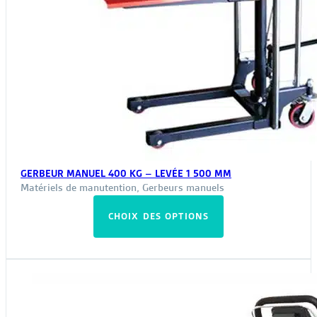
GERBEUR MANUEL 400 KG – LEVÉE 1 500 MM
Matériels de manutention
,
Gerbeurs manuels
Ce
CHOIX DES OPTIONS
produit
a
plusieurs
variations.
Les