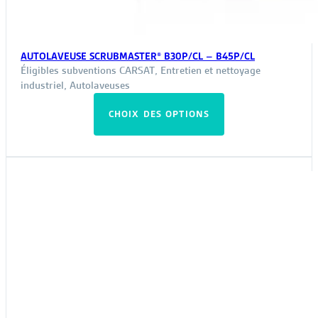
AUTOLAVEUSE SCRUBMASTER® B30P/CL – B45P/CL
Éligibles subventions CARSAT
,
Entretien et nettoyage
industriel
,
Autolaveuses
Ce
CHOIX DES OPTIONS
produit
a
plusieurs
variations.
Les
options
peuvent
être
choisies
sur
la