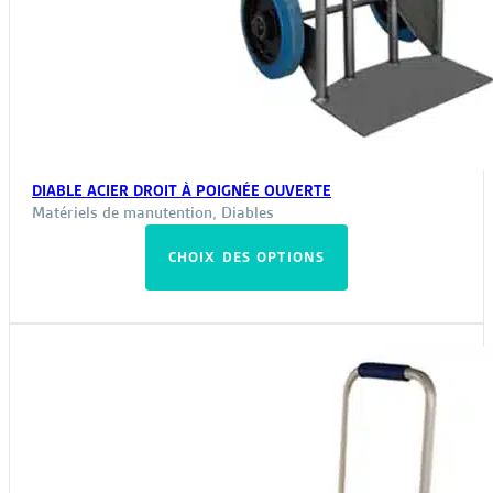
DIABLE ACIER DROIT À POIGNÉE OUVERTE
Matériels de manutention
,
Diables
Ce
CHOIX DES OPTIONS
produit
a
plusieurs
variations.
Les
options
peuvent
être