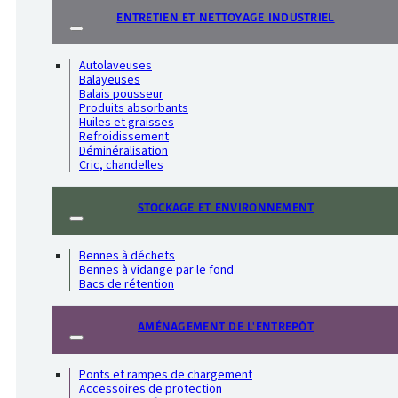
ENTRETIEN ET NETTOYAGE INDUSTRIEL
Autolaveuses
Balayeuses
Balais pousseur
Produits absorbants
Huiles et graisses
Refroidissement
Déminéralisation
Cric, chandelles
STOCKAGE ET ENVIRONNEMENT
Bennes à déchets
Bennes à vidange par le fond
Bacs de rétention
AMÉNAGEMENT DE L'ENTREPÔT
Ponts et rampes de chargement
Accessoires de protection