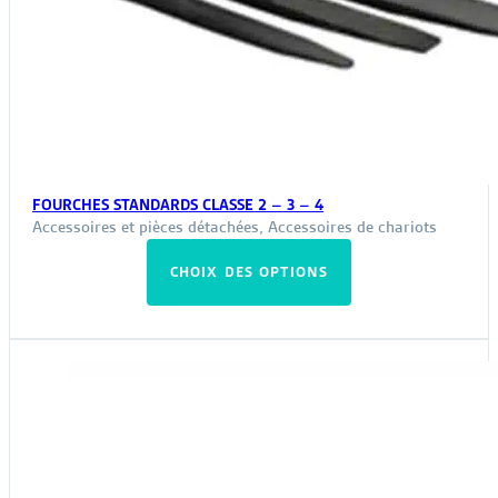
FOURCHES STANDARDS CLASSE 2 – 3 – 4
Accessoires et pièces détachées
,
Accessoires de chariots
Ce
CHOIX DES OPTIONS
produit
a
plusieurs
variations.
Les
options
peuvent
être