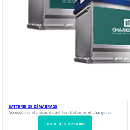
BATTERIE DE DÉMARRAGE
Accessoires et pièces détachées
,
Batteries et chargeurs
Ce
CHOIX DES OPTIONS
produit