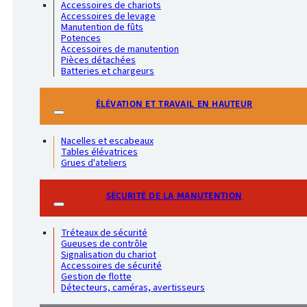
Accessoires de chariots
Accessoires de levage
Manutention de fûts
Potences
Accessoires de manutention
Pièces détachées
Batteries et chargeurs
ÉLÉVATION ET TRAVAIL EN HAUTEUR
Nacelles et escabeaux
Tables élévatrices
Grues d'ateliers
SÉCURITÉ DE LA MANUTENTION
Tréteaux de sécurité
Gueuses de contrôle
Signalisation du chariot
Accessoires de sécurité
Gestion de flotte
Détecteurs, caméras, avertisseurs