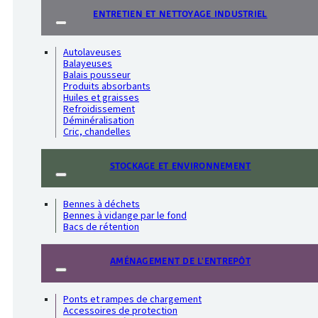
ENTRETIEN ET NETTOYAGE INDUSTRIEL
Autolaveuses
Balayeuses
Balais pousseur
Produits absorbants
Huiles et graisses
Refroidissement
Déminéralisation
Cric, chandelles
STOCKAGE ET ENVIRONNEMENT
Bennes à déchets
Bennes à vidange par le fond
Bacs de rétention
AMÉNAGEMENT DE L'ENTREPÔT
Ponts et rampes de chargement
Accessoires de protection