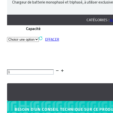
Chargeur de batterie monophasé et triphasé, à utiliser exclusi
CATÉGORIES :
Ac
Capacité
EFFACER
quantité
de
Chargeur
standard
-
12
BESOIN D'UN CONSEIL TECHNIQUE SUR CE PRODU
heures