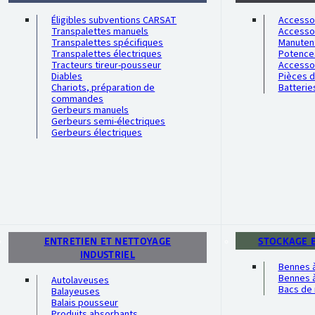
Éligibles subventions CARSAT
Accessoi
Transpalettes manuels
Accesso
Transpalettes spécifiques
Manutent
Transpalettes électriques
Potence
Tracteurs tireur-pousseur
Accesso
Diables
Pièces 
Chariots, préparation de
Batterie
commandes
Gerbeurs manuels
Gerbeurs semi-électriques
Gerbeurs électriques
ENTRETIEN ET NETTOYAGE
STOCKAGE 
INDUSTRIEL
Bennes 
Bennes à
Autolaveuses
Bacs de 
Balayeuses
Balais pousseur
Produits absorbants