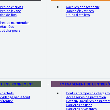
res de chariots
Nacelles et escabeaux
ires de levage
Tables élévatrices
ion de fûts
Grues d'ateliers
s
ires de manutention
détachées
s et chargeurs
ET ENVIRONNEMENT
AMÉNAGEMENT DE L'ENTREP
à déchets
Ponts et rampes de chargem
 vidange par le fond
Accessoires de protection
rétention
Poteaux, barrières de protec
Barrières écluses
Barrières pivotantes