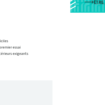
ÊTRE
ciles
premier essai
térieurs exigeants