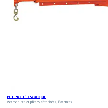
la
page
du
produit
POTENCE TÉLESCOPIQUE
Accessoires et pièces détachées
,
Potences