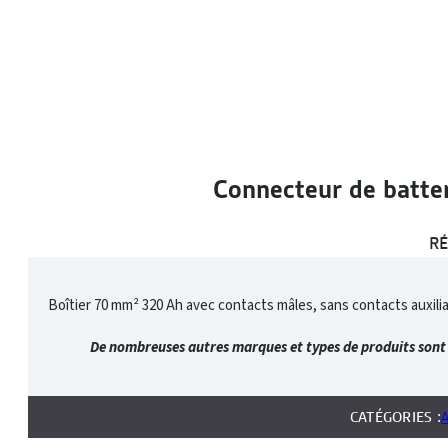
Connecteur de batte
RÉ
Boîtier 70 mm² 320 Ah avec contacts mâles, sans contacts auxil
De nombreuses autres marques et types de produits sont d
CATÉGORIES :
A