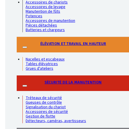
Accessoires de chariots
Accessoires de levage
Manutention de fûts
Potences
Accessoires de manutention
Pièces détachées
Batteries et chargeurs
ÉLÉVATION ET TRAVAIL EN HAUTEUR
Nacelles et escabeaux
Tables élévatrices
Grues d'ateliers
SÉCURITÉ DE LA MANUTENTION
Tréteaux de sécurité
Gueuses de contrôle
Signalisation du chariot
Accessoires de sécurité
Gestion de flotte
Détecteurs, caméras, avertisseurs