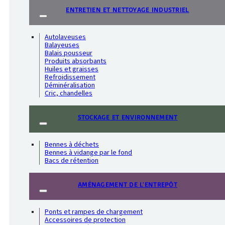
ENTRETIEN ET NETTOYAGE INDUSTRIEL
Autolaveuses
Balayeuses
Balais pousseur
Produits absorbants
Huiles et graisses
Refroidissement
Déminéralisation
Cric, chandelles
STOCKAGE ET ENVIRONNEMENT
Bennes à déchets
Bennes à vidange par le fond
Bacs de rétention
AMÉNAGEMENT DE L'ENTREPÔT
Ponts et rampes de chargement
Accessoires de protection