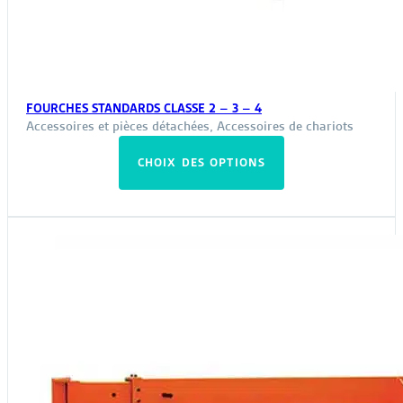
FOURCHES STANDARDS CLASSE 2 – 3 – 4
Accessoires et pièces détachées
,
Accessoires de chariots
Ce
CHOIX DES OPTIONS
produit
a
plusieurs
variations.
Les
options
peuvent
être
choisies
sur