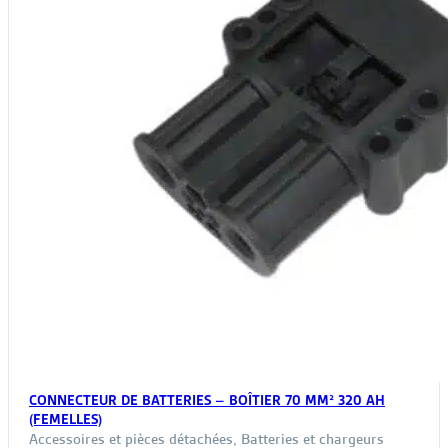
CONNECTEUR DE BATTERIES – BOÎTIER 70 MM² 320 AH
(FEMELLES)
Accessoires et pièces détachées
,
Batteries et chargeurs