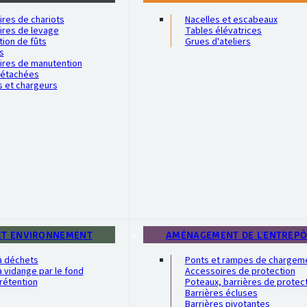
res de chariots
Nacelles et escabeaux
ires de levage
Tables élévatrices
ion de fûts
Grues d'ateliers
s
ires de manutention
détachées
s et chargeurs
ET ENVIRONNEMENT
AMÉNAGEMENT DE L'ENTREP
à déchets
Ponts et rampes de chargem
 vidange par le fond
Accessoires de protection
rétention
Poteaux, barrières de protec
Barrières écluses
Barrières pivotantes