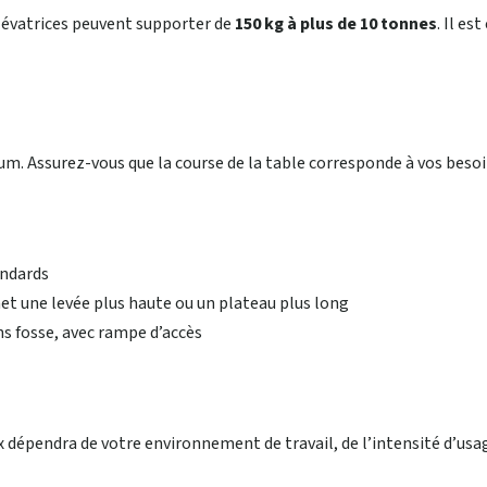
élévatrices peuvent supporter de
150 kg à plus de 10 tonnes
. Il e
 Assurez-vous que la course de la table corresponde à vos besoin
andards
et une levée plus haute ou un plateau plus long
ns fosse, avec rampe d’accès
x dépendra de votre environnement de travail, de l’intensité d’usa