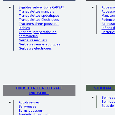
Éligibles subventions CARSAT
Accessoi
Transpalettes manuels
Accesso
Transpalettes spécifiques
Manutent
Transpalettes électriques
Potence
Tracteurs tireur-pousseur
Accesso
Diables
Pièces 
Chariots, préparation de
Batterie
commandes
Gerbeurs manuels
Gerbeurs semi-électriques
Gerbeurs électriques
ENTRETIEN ET NETTOYAGE
STOCKAGE 
INDUSTRIEL
Bennes 
Bennes à
Autolaveuses
Bacs de 
Balayeuses
Balais pousseur
Produits absorbants